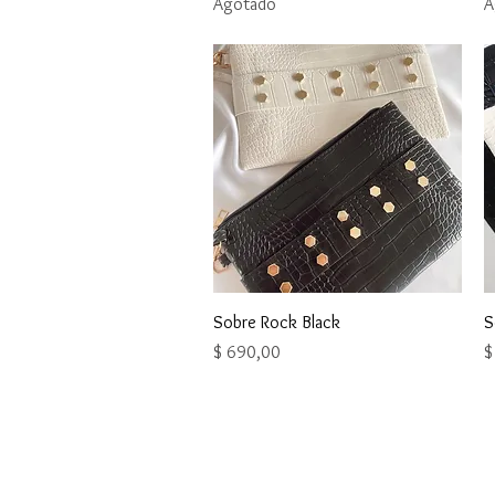
Agotado
A
Vista rápida
Sobre Rock Black
S
Precio
P
$ 690,00
$