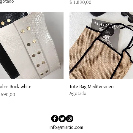
gotado
Precio
$ 1.890,00
Vista rápida
Vista rápida
obre Rock white
Tote Bag Mediterraneo
Agotado
recio
 690,00
info@misitio.com