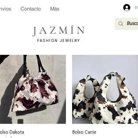
I
nvìos
Contacto
Más
JAZMÍN
FASHION JEWELRY
Vista rápida
Vista rápida
olso Dakota
Bolso Carrie