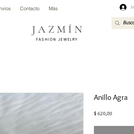
I
nvìos
Contacto
Más
JAZMÍN
FASHION JEWELRY
Anillo Agra
Precio
$ 620,00