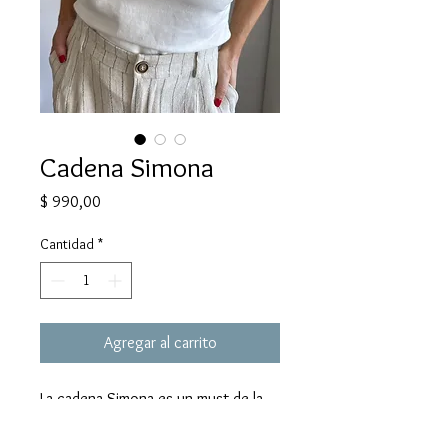
Cadena Simona
Precio
$ 990,00
Cantidad
*
Agregar al carrito
La cadena Simona es un must de la
temporada, ideal para combinar con
diferentes collares.