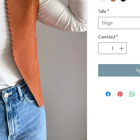
Talle
*
Elegir
Cantidad
*
Ag