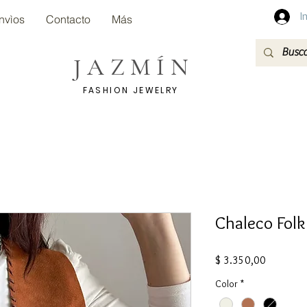
I
nvìos
Contacto
Más
JAZMÍN
FASHION JEWELRY
Chaleco Folk
Precio
$ 3.350,00
Color
*