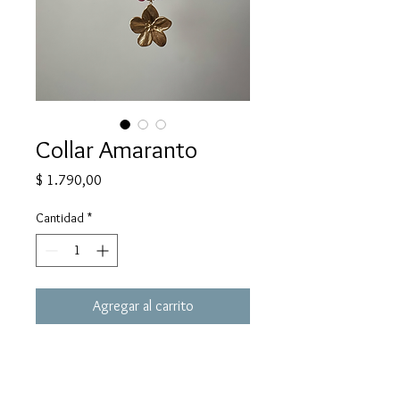
Collar Amaranto
Precio
$ 1.790,00
Cantidad
*
Agregar al carrito
Collar en piedra natural Jaspe color
rosa suave
Dije y terminaciones en acero