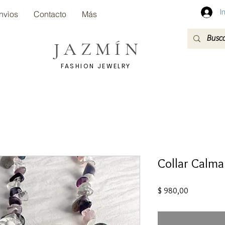
I
nvìos
Contacto
Más
JAZMÍN
FASHION JEWELRY
Collar Calma
Precio
$ 980,00