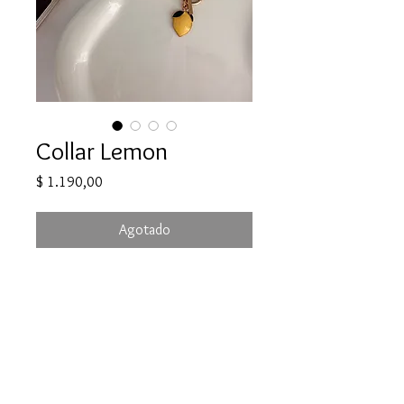
Collar Lemon
Precio
$ 1.190,00
Agotado
Collar en piedra natural cuarzo,
cierre en acero y dije esmaltado
Largo total 46 cm más 2 cm del dije